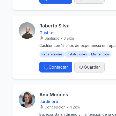
Roberto Silva
Gasfiter
Santiago
•
3.8
km
Gasfiter con 15 años de experiencia en rep
Reparaciones
Instalaciones
Mantención
Contactar
Guardar
Ana Morales
Jardinero
Concepción
•
4.2
km
Especialista en diseño y mantención de jardine