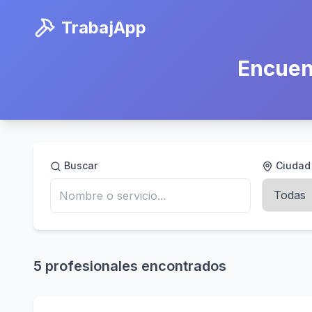
TrabajApp
Encuen
Buscar
Ciudad
5
profesional
es
encontrado
s