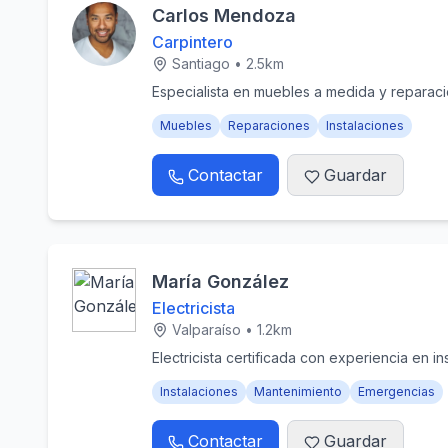
Carlos Mendoza
Carpintero
Santiago
•
2.5
km
Especialista en muebles a medida y reparac
Muebles
Reparaciones
Instalaciones
Contactar
Guardar
María González
Electricista
Valparaíso
•
1.2
km
Electricista certificada con experiencia en in
Instalaciones
Mantenimiento
Emergencias
Contactar
Guardar